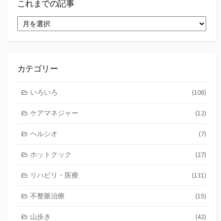
これまでの記事
こ
れ
ま
で
の
記
カテゴリー
事
いろいろ
(108)
ケアマネジャー
(12)
ヘルシオ
(7)
ホットクック
(27)
リハビリ・医療
(131)
不整脈治療
(15)
山歩き
(42)