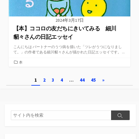
2024年3月17日
【本】ココロの友だちにきいてみる 細川
貂々さんの日記エッセイ
こんにちは パートナーのうつ病を描いた「ツレがうつになりまし
て。」の作者である細川貂々さんが描かれた日記エッセイです。 ...
カ
本
テ
ゴ
投
1
2
3
4
…
44
45
»
リ
ー
稿
の
ペ
検
検
索
ー
索
ジ