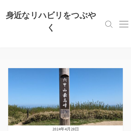
コ
ン
身近なリハビリをつぶや
テ
ン
く
検
メ
索
ニ
ツ
切
ュ
へ
り
ー
ス
替
キ
え
ッ
プ
2024年4月28日