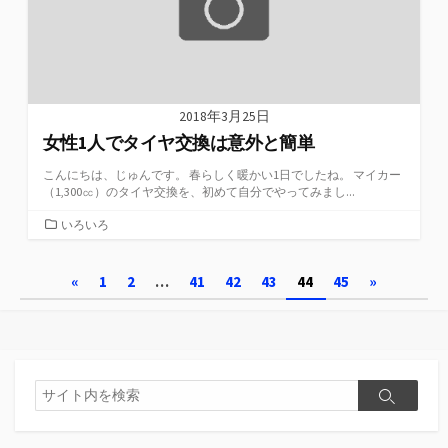
2018年3月25日
女性1人でタイヤ交換は意外と簡単
こんにちは、じゅんです。 春らしく暖かい1日でしたね。 マイカー
（1,300㏄）のタイヤ交換を、初めて自分でやってみまし...
カ
いろいろ
テ
ゴ
投
«
1
2
…
41
42
43
44
45
»
リ
ー
稿
の
ペ
検
検
索
ー
索