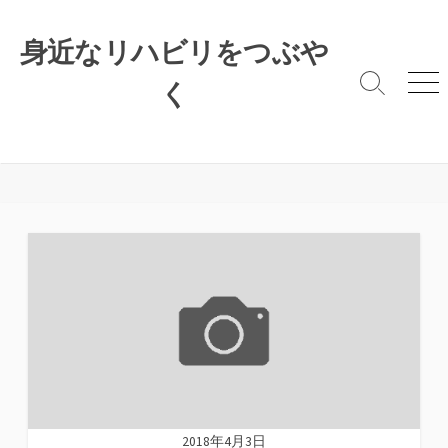
コ
ン
身近なリハビリをつぶや
テ
ン
く
検
メ
索
ニ
ツ
切
ュ
へ
り
ー
ス
替
キ
え
ッ
プ
2018年4月3日