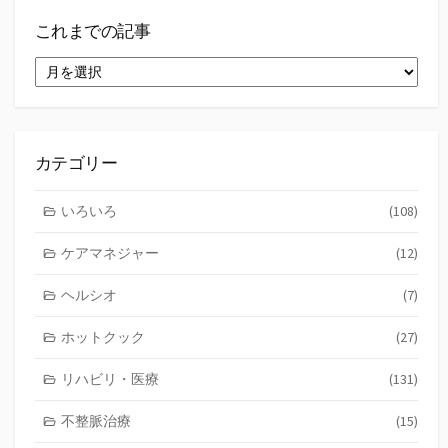
これまでの記事
こ
れ
ま
で
の
記
カテゴリー
事
いろいろ
(108)
ケアマネジャー
(12)
ヘルシオ
(7)
ホットクック
(27)
リハビリ・医療
(131)
不整脈治療
(15)