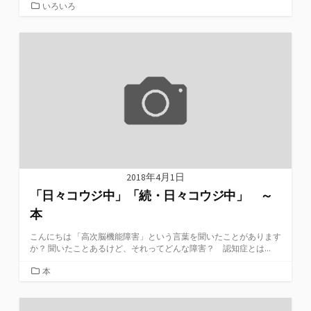
カ
いろいろ
テ
ゴ
リ
ー
2018年4月1日
「日々コウジ中」「続・日々コウジ中」 ～
本
こんにちは 「高次脳機能障害」という言葉を聞いたことがあります
か？ 聞いたことあるけど、それってどんな障害？ 認知症とは...
カ
本
テ
ゴ
リ