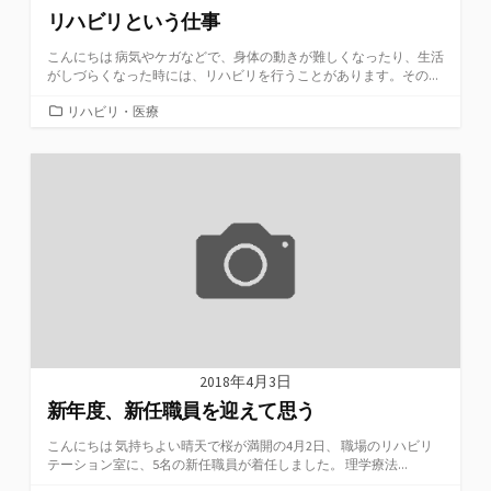
リハビリという仕事
こんにちは 病気やケガなどで、身体の動きが難しくなったり、生活
がしづらくなった時には、リハビリを行うことがあります。その...
カ
リハビリ・医療
テ
ゴ
リ
ー
2018年4月3日
新年度、新任職員を迎えて思う
こんにちは 気持ちよい晴天で桜が満開の4月2日、 職場のリハビリ
テーション室に、5名の新任職員が着任しました。 理学療法...