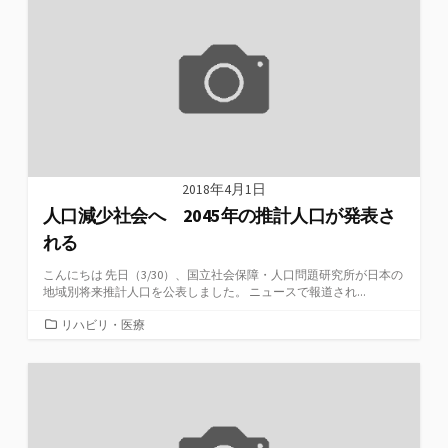
ー
2018年4月1日
人口減少社会へ 2045年の推計人口が発表さ
れる
こんにちは 先日（3/30）、国立社会保障・人口問題研究所が日本の
地域別将来推計人口を公表しました。 ニュースで報道され...
カ
リハビリ・医療
テ
ゴ
リ
ー