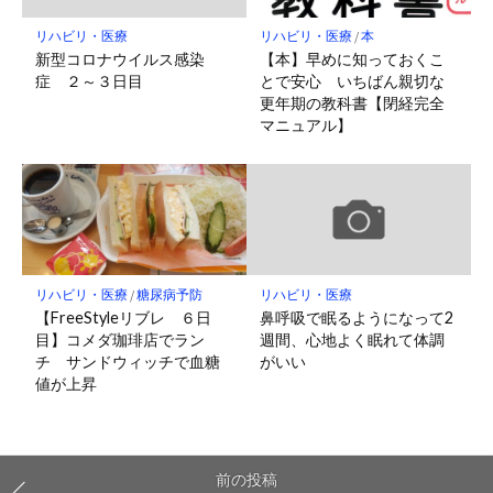
リハビリ・医療
リハビリ・医療
/
本
新型コロナウイルス感染
【本】早めに知っておくこ
症 ２～３日目
とで安心 いちばん親切な
更年期の教科書【閉経完全
マニュアル】
リハビリ・医療
/
糖尿病予防
リハビリ・医療
【FreeStyleリブレ ６日
鼻呼吸で眠るようになって2
目】コメダ珈琲店でラン
週間、心地よく眠れて体調
チ サンドウィッチで血糖
がいい
値が上昇
前の投稿