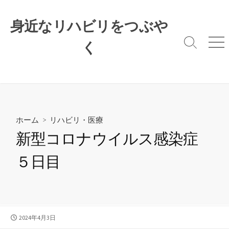
コ
ン
身近なリハビリをつぶや
テ
ン
く
検
メ
索
ニ
ツ
切
ュ
へ
り
ー
ス
替
キ
え
ッ
プ
ホーム
>
リハビリ・医療
新型コロナウイルス感染症
５日目
公
2024年4月3日
開