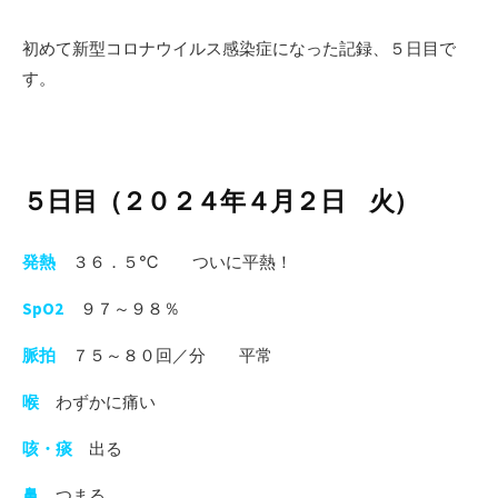
日
初めて新型コロナウイルス感染症になった記録、５日目で
す。
５日目（２０２４年４月２日 火）
発熱
３６．５℃ ついに平熱！
SpO2
９７～９８％
脈拍
７５～８０回／分 平常
喉
わずかに痛い
咳・痰
出る
鼻
つまる