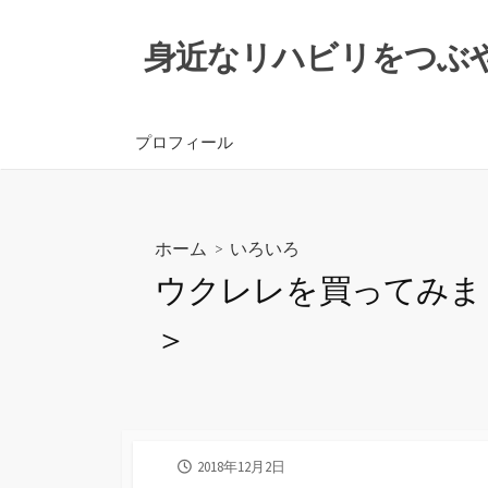
コ
ン
身近なリハビリをつぶ
テ
ン
ツ
プロフィール
へ
ス
キ
ッ
ホーム
>
いろいろ
プ
ウクレレを買ってみました 
＞
公
2018年12月2日
開