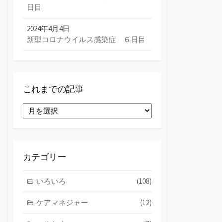
日目
2024年4月4日
新型コロナウイルス感染症 ６日目
これまでの記事
こ
れ
ま
で
の
カテゴリー
記
事
いろいろ
(108)
ケアマネジャー
(12)