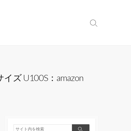
検
索
切
り
替
え
 U100S：amazon
検