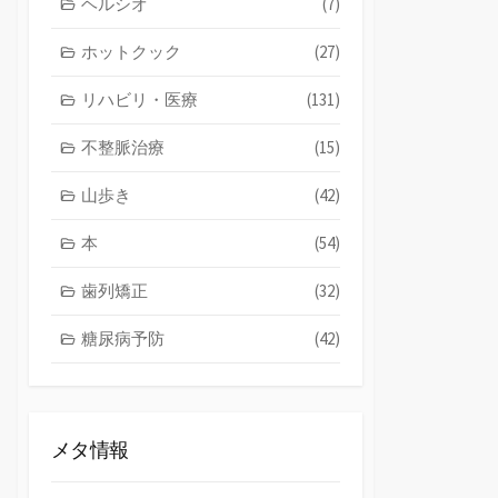
ヘルシオ
(7)
ホットクック
(27)
リハビリ・医療
(131)
不整脈治療
(15)
山歩き
(42)
本
(54)
歯列矯正
(32)
糖尿病予防
(42)
メタ情報