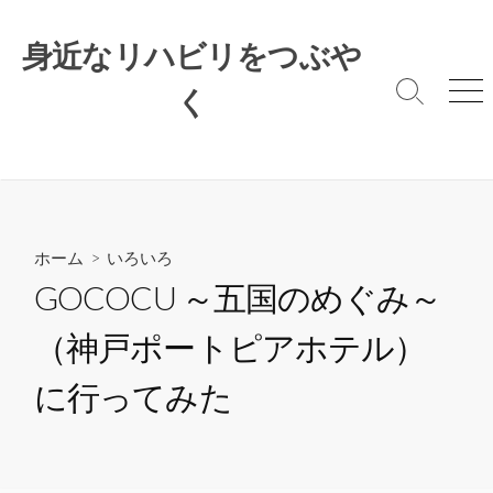
コ
ン
身近なリハビリをつぶや
テ
ン
く
検
メ
索
ニ
ツ
切
ュ
へ
り
ー
ス
替
キ
え
ッ
プ
ホーム
>
いろいろ
GOCOCU ～五国のめぐみ～
（神戸ポートピアホテル）
に行ってみた