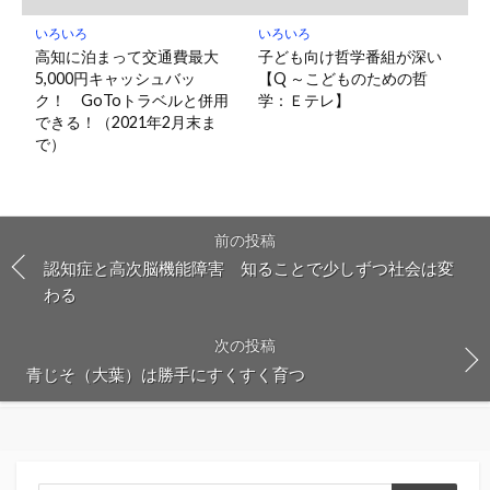
いろいろ
いろいろ
高知に泊まって交通費最大
子ども向け哲学番組が深い
5,000円キャッシュバッ
【Q ～こどものための哲
ク！ GoToトラベルと併用
学：Ｅテレ】
できる！（2021年2月末ま
で）
前の投稿
認知症と高次脳機能障害 知ることで少しずつ社会は変
わる
次の投稿
青じそ（大葉）は勝手にすくすく育つ