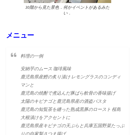
30階から見た景色．何かイベントがあるみた
い．
メニュー
料理の一例
安納芋のムース 珈琲風味
鹿児島県産鰹の炙り漬け レモングラスのコンディ
マンと
鹿児島の焼酎で煮込んだ豚ばら軟骨の香味揚げ
太陽のキビナゴと鹿児島県産の酒盗パスタ
鹿児島の知覧茶を纏った熟成黒豚のロースト 桜島
大根漬けをアクセントに
鹿児島県産キビナゴの天ぷらと兵庫五国野菜たっぷ
りの自家製さつま揚げ