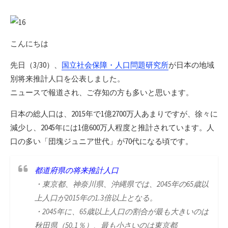
日
更
新
日
こんにちは
先日（3/30）、
国立社会保障・人口問題研究所
が日本の地域
別将来推計人口を公表しました。
ニュースで報道され、ご存知の方も多いと思います。
日本の総人口は、2015年で1億2700万人あまりですが、徐々に
減少し、2045年には1億600万人程度と推計されています。人
口の多い「団塊ジュニア世代」が70代になる頃です。
都道府県の将来推計人口
・東京都、神奈川県、沖縄県では、2045年の65歳以
上人口が2015年の1.3倍以上となる。
・2045年に、65歳以上人口の割合が最も大きいのは
秋田県（50.1％）、最も小さいのは東京都