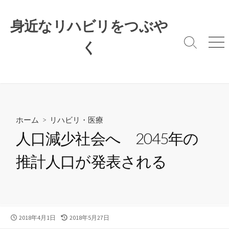
コ
ン
身近なリハビリをつぶや
テ
ン
く
検
メ
索
ニ
ツ
切
ュ
へ
り
ー
ス
替
キ
え
ッ
プ
ホーム
>
リハビリ・医療
人口減少社会へ 2045年の
推計人口が発表される
公
最
2018年4月1日
2018年5月27日
開
終