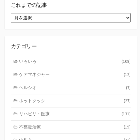
これまでの記事
こ
れ
ま
で
の
記
カテゴリー
事
いろいろ
(108)
ケアマネジャー
(12)
ヘルシオ
(7)
ホットクック
(27)
リハビリ・医療
(131)
不整脈治療
(15)
山歩き
(42)