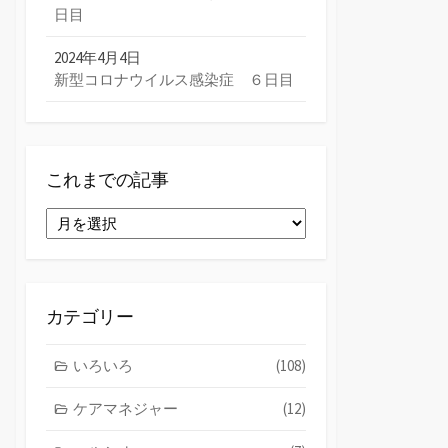
日目
2024年4月4日
新型コロナウイルス感染症 ６日目
これまでの記事
こ
れ
ま
で
の
カテゴリー
記
事
いろいろ
(108)
ケアマネジャー
(12)