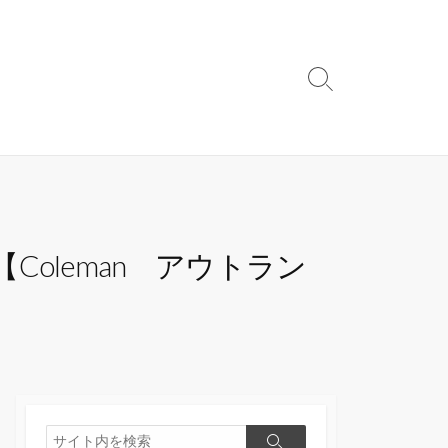
検
索
切
り
替
え
oleman アウトラン
検