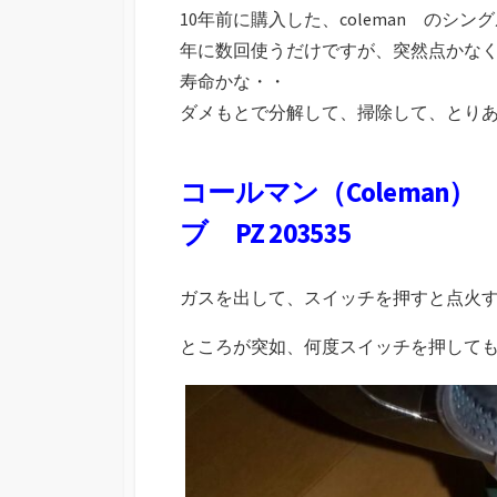
10年前に購入した、coleman のシン
年に数回使うだけですが、突然点かな
寿命かな・・
ダメもとで分解して、掃除して、とり
コールマン（Colema
ブ PZ 203535
ガスを出して、スイッチを押すと点火
ところが突如、何度スイッチを押して