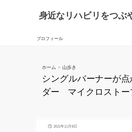
コ
ン
身近なリハビリをつぶ
テ
ン
ツ
プロフィール
へ
ス
キ
ッ
ホーム
>
山歩き
プ
シングルバーナーが点か
ダー マイクロストーブ 
公
2021年11月6日
開