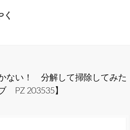
やく
ない！ 分解して掃除してみた【C
PZ 203535】