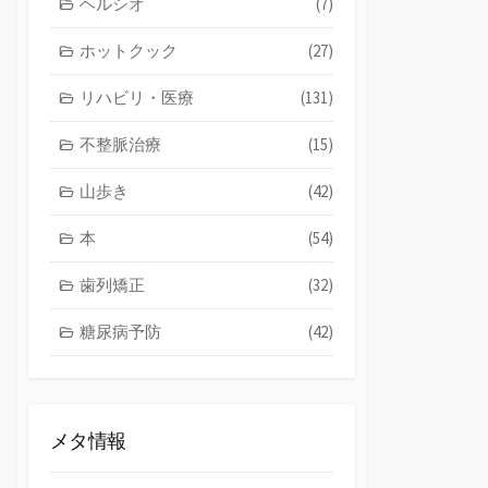
ヘルシオ
(7)
ホットクック
(27)
リハビリ・医療
(131)
不整脈治療
(15)
山歩き
(42)
本
(54)
歯列矯正
(32)
糖尿病予防
(42)
メタ情報