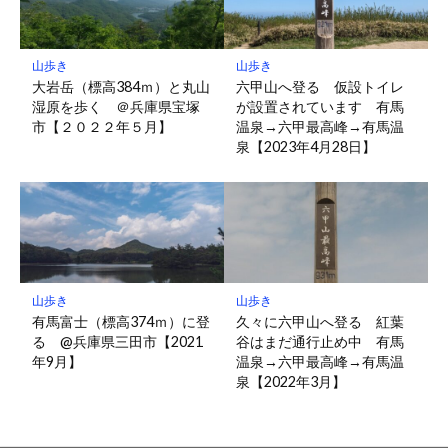
山歩き
山歩き
大岩岳（標高384ｍ）と丸山
六甲山へ登る 仮設トイレ
湿原を歩く ＠兵庫県宝塚
が設置されています 有馬
市【２０２２年５月】
温泉→六甲最高峰→有馬温
泉【2023年4月28日】
山歩き
山歩き
有馬富士（標高374ｍ）に登
久々に六甲山へ登る 紅葉
る @兵庫県三田市【2021
谷はまだ通行止め中 有馬
年9月】
温泉→六甲最高峰→有馬温
泉【2022年3月】