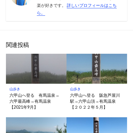
楽が好きです。
詳しいプロフィールはこち
ら。
関連投稿
山歩き
山歩き
六甲山へ登る 有馬温泉→
六甲山へ登る 阪急芦屋川
六甲最高峰→有馬温泉
駅→六甲山頂→有馬温泉
【2021年9月】
【２０２２年５月】