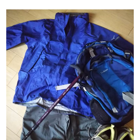
日
更
新
日