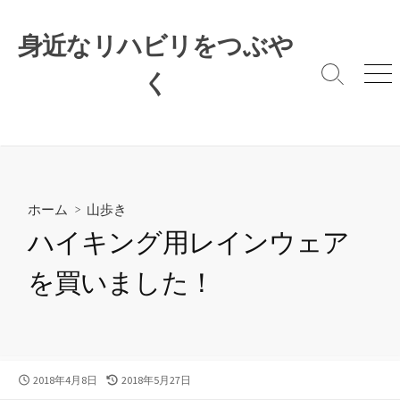
コ
ン
身近なリハビリをつぶや
テ
ン
く
検
メ
索
ニ
ツ
切
ュ
へ
り
ー
ス
替
キ
え
ッ
プ
ホーム
>
山歩き
ハイキング用レインウェア
を買いました！
公
最
2018年4月8日
2018年5月27日
開
終