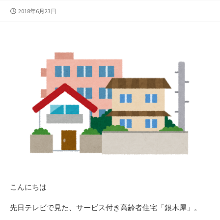
公
2018年6月23日
開
日
こんにちは
先日テレビで見た、サービス付き高齢者住宅「銀木犀」。