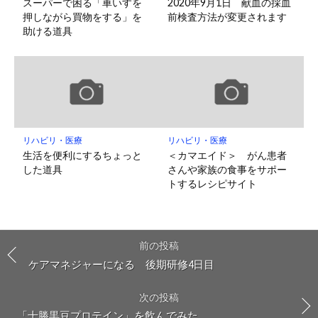
スーパーで困る「車いすを
2020年9月1日 献血の採血
押しながら買物をする」を
前検査方法が変更されます
助ける道具
リハビリ・医療
リハビリ・医療
生活を便利にするちょっと
＜カマエイド＞ がん患者
した道具
さんや家族の食事をサポー
トするレシピサイト
前の投稿
ケアマネジャーになる 後期研修4日目
次の投稿
「十勝黒豆プロテイン」を飲んでみた