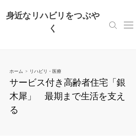
コ
ン
身近なリハビリをつぶや
テ
ン
く
検
メ
索
ニ
ツ
切
ュ
へ
り
ー
ス
替
キ
え
ッ
プ
ホーム
>
リハビリ・医療
サービス付き高齢者住宅「銀
木犀」 最期まで生活を支え
る