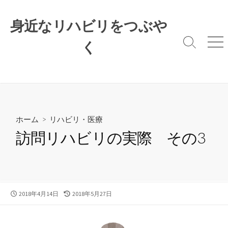
コ
ン
身近なリハビリをつぶや
テ
ン
く
検
メ
索
ニ
ツ
切
ュ
へ
り
ー
ス
替
キ
え
ッ
プ
ホーム
>
リハビリ・医療
訪問リハビリの実際 その3
公
最
2018年4月14日
2018年5月27日
開
終
日
更
新