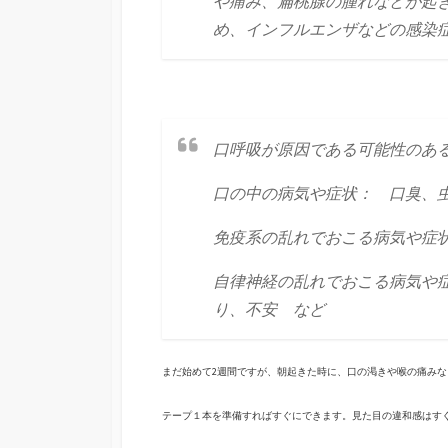
や痛み、扁桃腺の腫れなどが起
め、インフルエンザなどの感染
口呼吸が原因である可能性のあ
口の中の病気や症状： 口臭、
免疫系の乱れでおこる病気や症
自律神経の乱れでおこる病気や
り、不安 など
まだ始めて2週間ですが、朝起きた時に、口の渇きや喉の痛み
テープ１本を準備すればすぐにできます。見た目の違和感はす