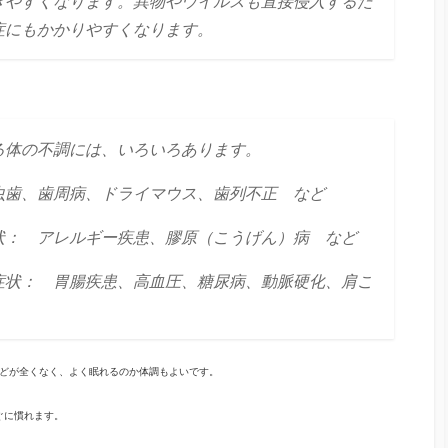
きやすくなります。異物やウイルスも直接侵入するた
症にもかかりやすくなります。
る体の不調には、いろいろあります。
虫歯、歯周病、ドライマウス、歯列不正 など
状： アレルギー疾患、膠原（こうげん）病 など
症状： 胃腸疾患、高血圧、糖尿病、動脈硬化、肩こ
などが全くなく、よく眠れるのか体調もよいです。
ぐに慣れます。