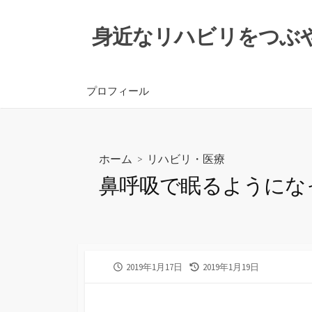
コ
ン
身近なリハビリをつぶ
テ
ン
ツ
プロフィール
へ
ス
キ
ッ
ホーム
>
リハビリ・医療
プ
鼻呼吸で眠るようにな
公
最
2019年1月17日
2019年1月19日
開
終
日
更
新