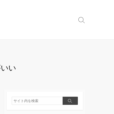
検
索
切
り
替
え
がいい
検
検
索
索