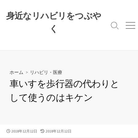
コ
ン
身近なリハビリをつぶや
テ
ン
く
検
メ
索
ニ
ツ
切
ュ
へ
り
ー
ス
替
キ
え
ッ
プ
ホーム
>
リハビリ・医療
車いすを歩行器の代わりと
して使うのはキケン
公
最
2018年12月12日
2018年12月12日
開
終