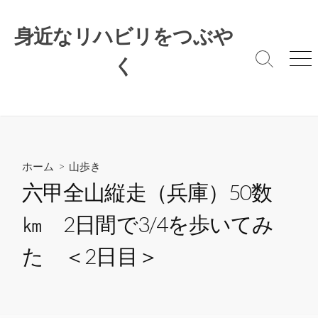
コ
ン
身近なリハビリをつぶや
テ
ン
く
検
メ
索
ニ
ツ
切
ュ
へ
り
ー
ス
替
キ
え
ッ
プ
ホーム
>
山歩き
六甲全山縦走（兵庫）50数
㎞ 2日間で3/4を歩いてみ
た ＜2日目＞