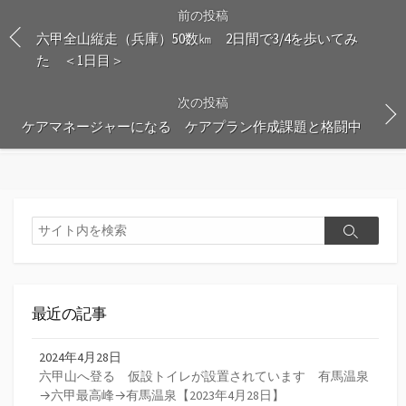
前の投稿
六甲全山縦走（兵庫）50数㎞ 2日間で3/4を歩いてみ
た ＜1日目＞
次の投稿
ケアマネージャーになる ケアプラン作成課題と格闘中
検
検
索
索
最近の記事
2024年4月28日
六甲山へ登る 仮設トイレが設置されています 有馬温泉
→六甲最高峰→有馬温泉【2023年4月28日】