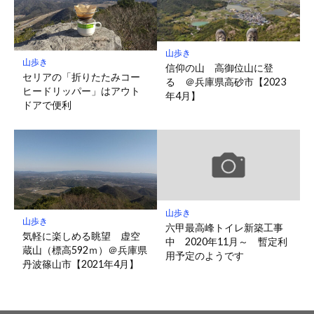
山歩き
山歩き
信仰の山 高御位山に登
セリアの「折りたたみコー
る ＠兵庫県高砂市【2023
ヒードリッパー」はアウト
年4月】
ドアで便利
山歩き
山歩き
六甲最高峰トイレ新築工事
気軽に楽しめる眺望 虚空
中 2020年11月～ 暫定利
蔵山（標高592ｍ）＠兵庫県
用予定のようです
丹波篠山市【2021年4月】