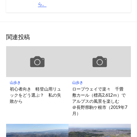
ら。
関連投稿
山歩き
山歩き
初心者向き 軽登山用リュ
ロープウェイで楽々 千畳
ックをどう選ぶ？ 私の失
敷カール（標高2,612ｍ）で
敗から
アルプスの風景を楽しむ
＠長野県駒ケ根市（2019年7
月）