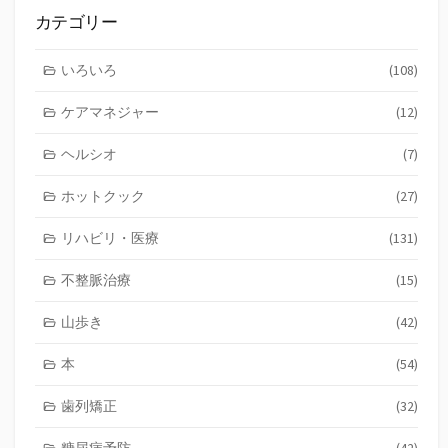
の
記
カテゴリー
事
いろいろ
(108)
ケアマネジャー
(12)
ヘルシオ
(7)
ホットクック
(27)
リハビリ・医療
(131)
不整脈治療
(15)
山歩き
(42)
本
(54)
歯列矯正
(32)
糖尿病予防
(42)