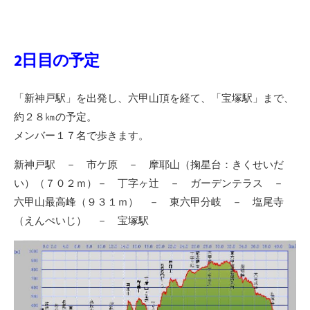
2日目の予定
「新神戸駅」を出発し、六甲山頂を経て、「宝塚駅」まで、
約２８㎞の予定。
メンバー１７名で歩きます。
新神戸駅 － 市ケ原 － 摩耶山（掬星台：きくせいだ
い）（７０２ｍ）－ 丁字ヶ辻 － ガーデンテラス －
六甲山最高峰（９３１ｍ） － 東六甲分岐 － 塩尾寺
（えんぺいじ） － 宝塚駅