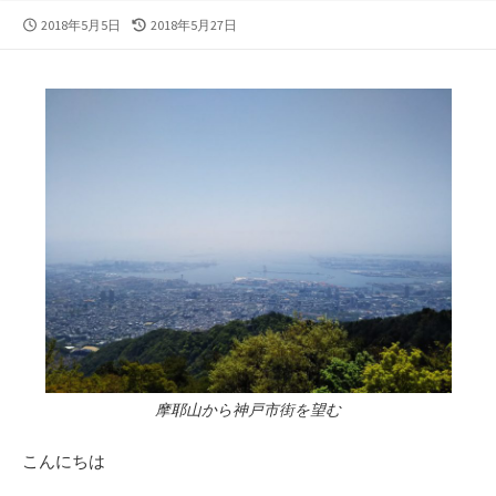
公
最
2018年5月5日
2018年5月27日
開
終
日
更
新
日
摩耶山から神戸市街を望む
こんにちは