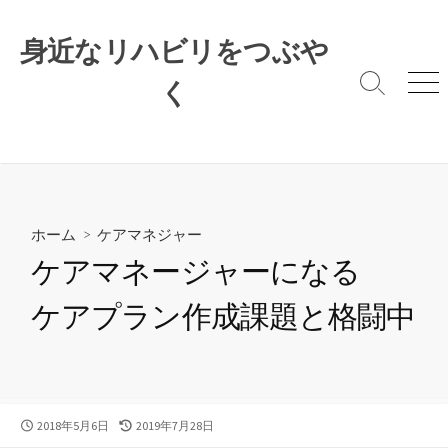
コ
ン
身近なリハビリをつぶや
テ
ン
く
検
メ
索
ニ
ツ
切
ュ
へ
り
ー
ス
替
キ
え
ッ
プ
ホーム
>
ケアマネジャー
ケアマネージャーになる
ケアプラン作成課題と格闘中
公
最
2018年5月6日
2019年7月28日
開
終