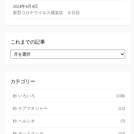
2024年4月4日
新型コロナウイルス感染症 ６日目
これまでの記事
こ
れ
ま
で
の
記
カテゴリー
事
いろいろ
(108)
ケアマネジャー
(12)
ヘルシオ
(7)
ホットクック
(27)