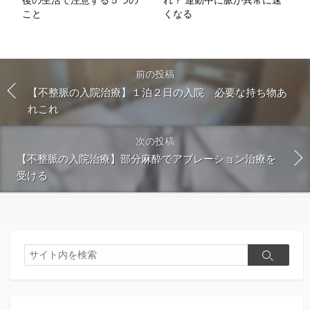
こと
くなる
前の投稿
【不整脈の入院治療】１泊２日の入院 必要な持ち物あ
れこれ
次の投稿
【不整脈の入院治療】部分麻酔でアブレーション治療を
受ける
検
検
索
索