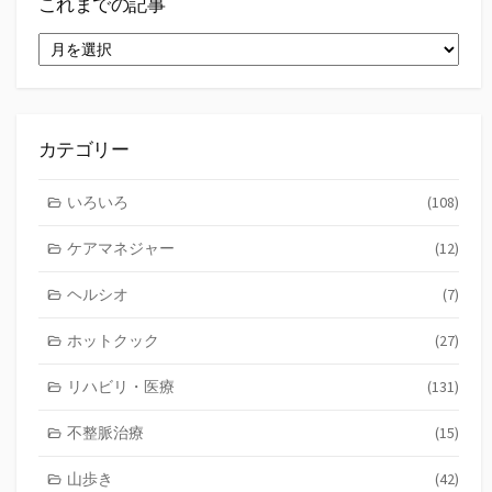
これまでの記事
こ
れ
ま
で
の
記
カテゴリー
事
いろいろ
(108)
ケアマネジャー
(12)
ヘルシオ
(7)
ホットクック
(27)
リハビリ・医療
(131)
不整脈治療
(15)
山歩き
(42)