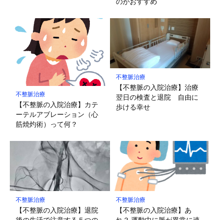
のがおすすめ
不整脈治療
【不整脈の入院治療】治療
不整脈治療
翌日の検査と退院 自由に
【不整脈の入院治療】カテ
歩ける幸せ
ーテルアブレーション（心
筋焼灼術）って何？
不整脈治療
不整脈治療
【不整脈の入院治療】退院
【不整脈の入院治療】あ
後の生活で注意する５つの
れ？ 運動中に脈が異常に速