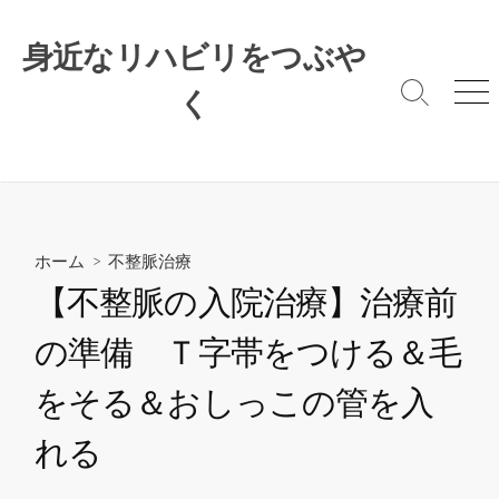
コ
ン
身近なリハビリをつぶや
テ
ン
く
検
メ
索
ニ
ツ
切
ュ
へ
り
ー
ス
替
キ
え
ッ
プ
ホーム
>
不整脈治療
【不整脈の入院治療】治療前
の準備 Ｔ字帯をつける＆毛
をそる＆おしっこの管を入
れる