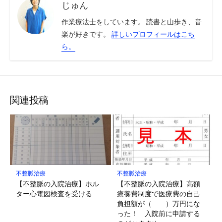
じゅん
作業療法士をしています。 読書と山歩き、音
楽が好きです。
詳しいプロフィールはこち
ら。
関連投稿
不整脈治療
不整脈治療
【不整脈の入院治療】ホル
【不整脈の入院治療】高額
ター心電図検査を受ける
療養費制度で医療費の自己
負担額が（ ）万円にな
った！ 入院前に申請する