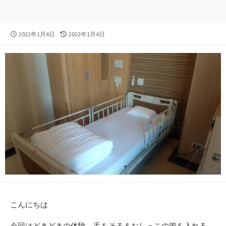
公
最
2022年1月4日
2022年1月4日
開
終
日
更
新
日
こんにちは
今回はどきどきの体験、毛をそる＆おしっこの管を入れる