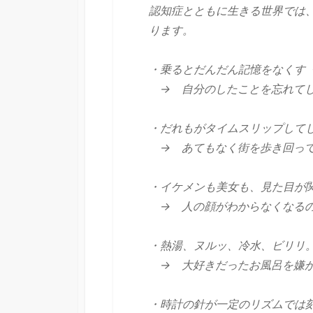
認知症とともに生きる世界では
ります。
・乗るとだんだん記憶をなくす
→ 自分のしたことを忘れてし
・だれもがタイムスリップして
→ あてもなく街を歩き回って
・イケメンも美女も、見た目が
→ 人の顔がわからなくなる
・熱湯、ヌルッ、冷水、ビリリ
→ 大好きだったお風呂を嫌が
・時計の針が一定のリズムでは