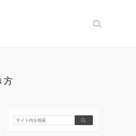
検
索
切
り
替
え
き方
検
検
索
索