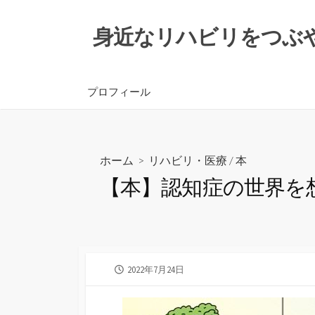
コ
ン
身近なリハビリをつぶ
テ
ン
ツ
プロフィール
へ
ス
キ
ッ
ホーム
>
リハビリ・医療
/
本
プ
【本】認知症の世界を
公
2022年7月24日
開
日