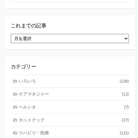
これまでの記事
こ
れ
ま
で
の
記
カテゴリー
事
いろいろ
(108)
ケアマネジャー
(12)
ヘルシオ
(7)
ホットクック
(27)
リハビリ・医療
(131)