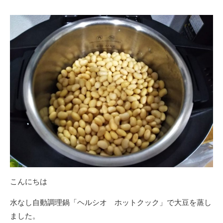
日
更
新
日
こんにちは
水なし自動調理鍋「ヘルシオ ホットクック」で大豆を蒸し
ました。