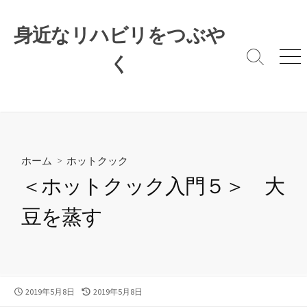
コ
ン
身近なリハビリをつぶや
テ
ン
く
検
メ
索
ニ
ツ
切
ュ
へ
り
ー
ス
替
キ
え
ッ
プ
ホーム
>
ホットクック
＜ホットクック入門５＞ 大
豆を蒸す
公
最
2019年5月8日
2019年5月8日
開
終