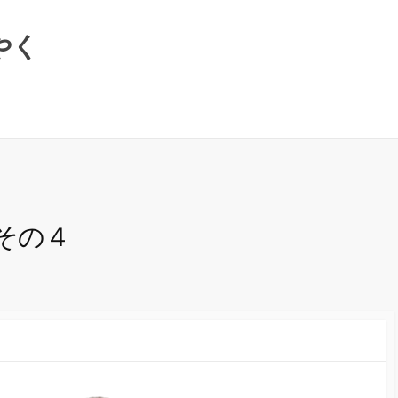
やく
その４