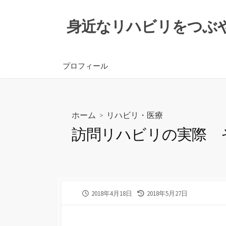
コ
ン
身近なリハビリをつぶ
テ
ン
ツ
プロフィール
へ
ス
キ
ッ
ホーム
>
リハビリ・医療
プ
訪問リハビリの実際 
公
最
2018年4月18日
2018年5月27日
開
終
日
更
新