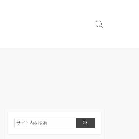
検
索
切
り
替
え
検
検
索
索