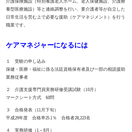
介護保険施設（特別養護老人ホーム、老人保健施設、介護療
養型医療施設）等と連絡調整を行い、要介護者等が自立した
日常生活を営む上で必要な援助（ケアマネジメント）を行う
職業です。
ケアマネジャーになるには
１ 受験の申し込み
保健・医療・福祉に係る法廷資格保有者及び一部の相談援助
業務従事者
２ 介護支援専門員実務研修受講試験（10月）
マークシート方式 60問
３ 合格発表（11月下旬）
平成29年度 合格率25.1％ 合格者28,223名
４ 実務研修（1～8月）