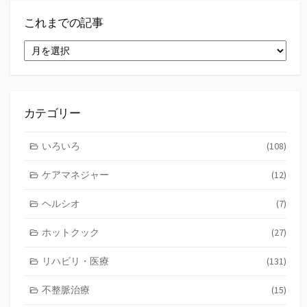
これまでの記事
こ
れ
ま
で
の
記
カテゴリー
事
いろいろ
(108)
ケアマネジャー
(12)
ヘルシオ
(7)
ホットクック
(27)
リハビリ・医療
(131)
不整脈治療
(15)