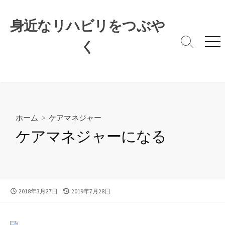
コ
ン
身近なリハビリをつぶや
テ
ン
く
検
メ
索
ニ
ツ
切
ュ
へ
り
ー
ス
替
キ
え
ッ
プ
ホーム
>
ケアマネジャー
ケアマネジャーになる
公
最
2018年3月27日
2019年7月28日
開
終
日
更
新