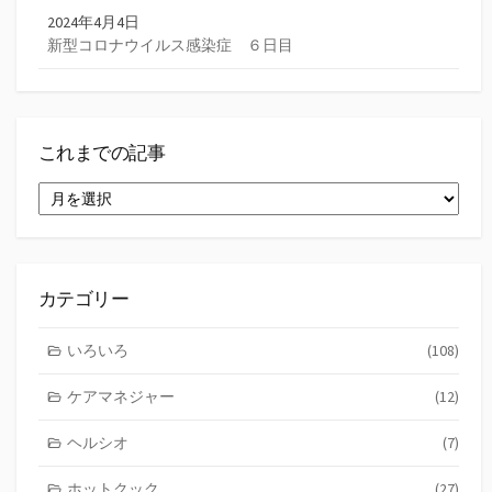
2024年4月4日
新型コロナウイルス感染症 ６日目
これまでの記事
こ
れ
ま
で
の
記
カテゴリー
事
いろいろ
(108)
ケアマネジャー
(12)
ヘルシオ
(7)
ホットクック
(27)