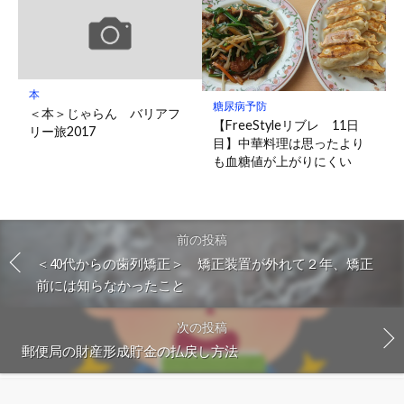
本
糖尿病予防
＜本＞じゃらん バリアフ
【FreeStyleリブレ 11日
リー旅2017
目】中華料理は思ったより
も血糖値が上がりにくい
前の投稿
＜40代からの歯列矯正＞ 矯正装置が外れて２年、矯正
前には知らなかったこと
次の投稿
郵便局の財産形成貯金の払戻し方法