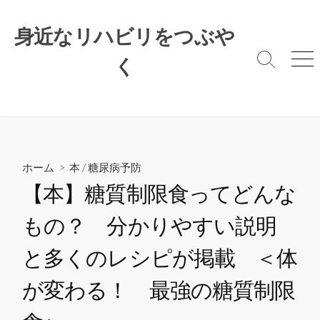
コ
ン
身近なリハビリをつぶや
テ
ン
く
検
メ
索
ニ
ツ
切
ュ
へ
り
ー
ス
替
キ
え
ッ
プ
ホーム
>
本
/
糖尿病予防
【本】糖質制限食ってどんな
もの？ 分かりやすい説明
と多くのレシピが掲載 ＜体
が変わる！ 最強の糖質制限