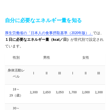
自分に必要なエネルギー量を知る
厚生労働省の「日本人の食事摂取基準（2020年版）」
では、
１日に必要なエネルギー量（kcal／日）
が世代別で設定され
ています。
性別
男性
女性
身体活動レ
Ⅰ
Ⅱ
Ⅲ
Ⅰ
Ⅱ
Ⅲ
ベル
18～
2,300
2,650
3,050
1,700
2,000
2,300
29（歳）
30～