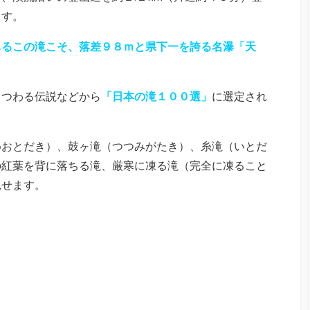
ます。
ちるこの滝こそ、落差９８ｍと県下一を誇る名瀑「天
まつわる伝説などから
「日本の滝１００選」
に選定され
めおとだき）、鼓ヶ滝（つつみがたき）、糸滝（いとだ
の紅葉を背に落ちる滝、厳寒に凍る滝（完全に凍ること
見せます。