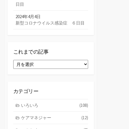
日目
2024年4月4日
新型コロナウイルス感染症 ６日目
これまでの記事
こ
れ
ま
で
の
カテゴリー
記
事
いろいろ
(108)
ケアマネジャー
(12)