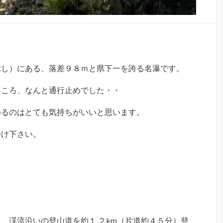
ぶし）にある、落差９８ｍと県下一を誇る名瀑です。
ところ、なんと通行止めでした・・
めるのはとても気持ちがいいと思います。
つけ下さい。
、渓流沿いの登山道を約１.２km（片道約４５分）登