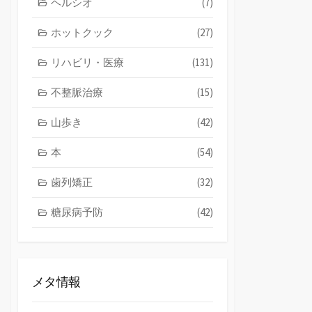
ヘルシオ
(7)
ホットクック
(27)
リハビリ・医療
(131)
不整脈治療
(15)
山歩き
(42)
本
(54)
歯列矯正
(32)
糖尿病予防
(42)
メタ情報