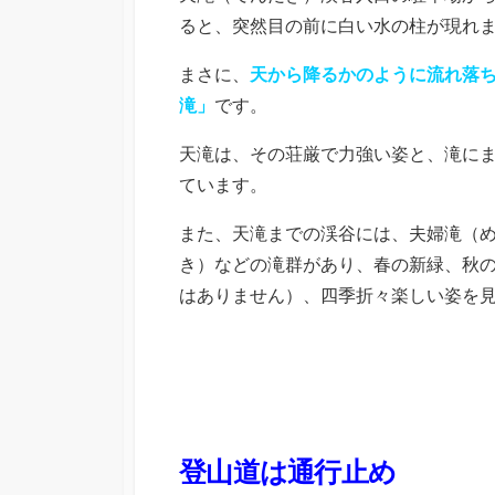
ると、突然目の前に白い水の柱が現れ
まさに、
天から降るかのように流れ落
滝」
です。
天滝は、その荘厳で力強い姿と、滝に
ています。
また、天滝までの渓谷には、夫婦滝（
き）などの滝群があり、春の新緑、秋
はありません）、四季折々楽しい姿を
登山道は通行止め