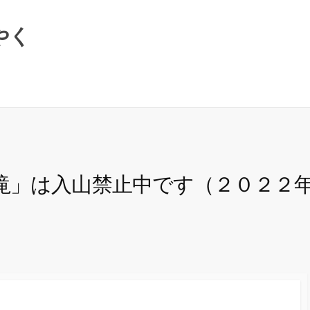
やく
滝」は入山禁止中です（２０２２
）