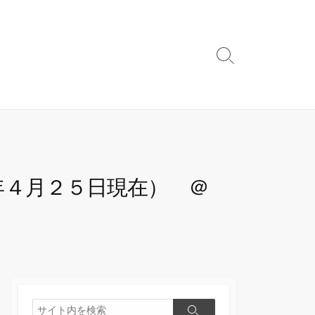
検
索
切
り
替
え
年４月２５日現在） ＠
検