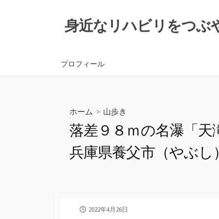
コ
ン
身近なリハビリをつぶ
テ
ン
ツ
プロフィール
へ
ス
キ
ッ
ホーム
>
山歩き
プ
落差９８ｍの名瀑「天
兵庫県養父市（やぶし
公
2022年4月26日
開