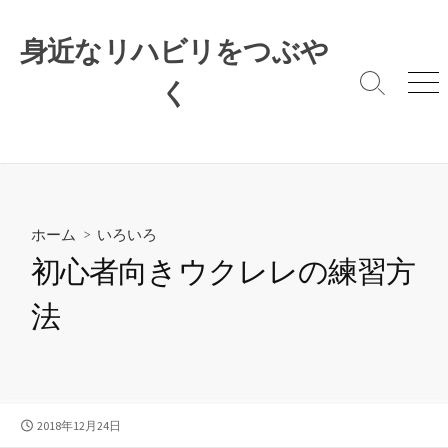
コ
ン
身近なリハビリをつぶや
テ
ン
く
検
メ
索
ニ
ツ
切
ュ
へ
り
ー
ス
替
キ
え
ッ
プ
ホーム
>
いろいろ
初心者向きウクレレの練習方
法
公
2018年12月24日
開