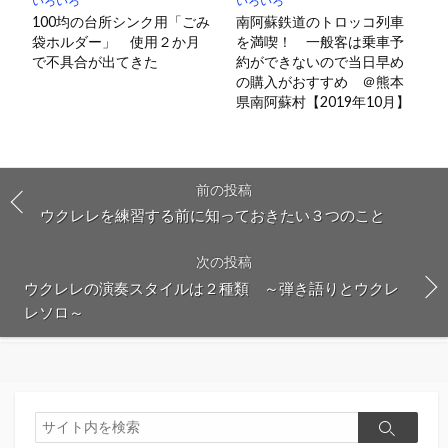
いろいろ
いろいろ
100均の台所シンク用「ごみ
南阿蘇鉄道のトロッコ列車
袋ホルダー」 使用２か月
を満喫！ 一般客は乗車予
で不具合が出てきた
約ができないので当日早め
の購入がおすすめ ＠熊本
県南阿蘇村【2019年10月】
前の投稿
ウクレレを練習する前に知っておきたい３つのこと
次の投稿
ウクレレの演奏スタイルは２種類 ～弾き語りとウクレ
レソロ～
検
検
索