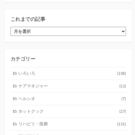
これまでの記事
こ
れ
ま
で
の
記
カテゴリー
事
いろいろ
(108)
ケアマネジャー
(12)
ヘルシオ
(7)
ホットクック
(27)
リハビリ・医療
(131)