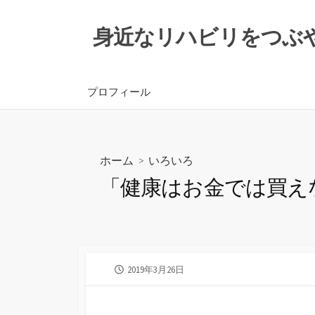
コ
ン
身近なリハビリをつぶ
テ
ン
ツ
プロフィール
へ
ス
キ
ッ
ホーム
>
いろいろ
プ
「健康はお金では買え
公
2019年3月26日
開
日