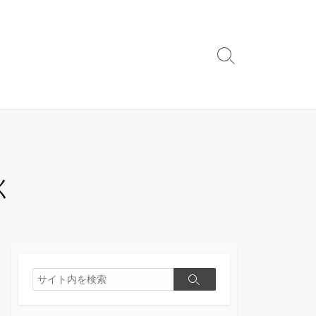
検
索
切
り
替
え
く
検
検
索
索