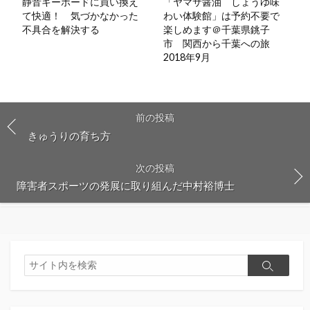
静音キーボードに買い換え
「ヤマサ醤油 しょうゆ味
て快適！ 気づかなかった
わい体験館」は予約不要で
不具合を解決する
楽しめます＠千葉県銚子
市 関西から千葉への旅
2018年9月
前の投稿
きゅうりの育ち方
次の投稿
障害者スポーツの発展に取り組んだ中村裕博士
検
検
索
索