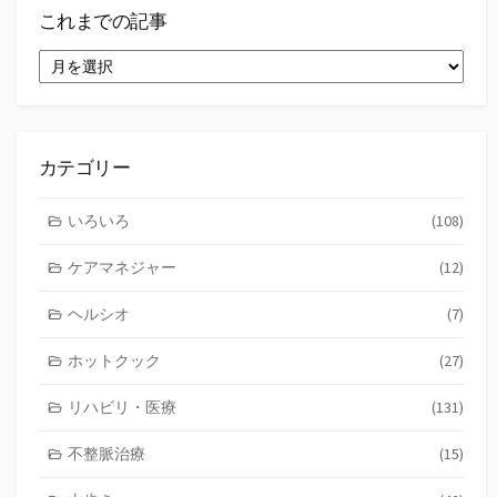
これまでの記事
こ
れ
ま
で
の
記
カテゴリー
事
いろいろ
(108)
ケアマネジャー
(12)
ヘルシオ
(7)
ホットクック
(27)
リハビリ・医療
(131)
不整脈治療
(15)