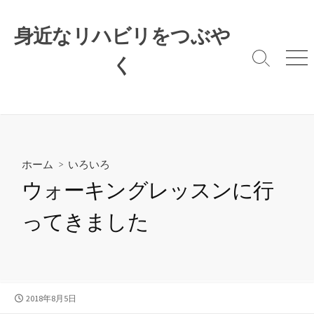
コ
ン
身近なリハビリをつぶや
テ
ン
く
検
メ
索
ニ
ツ
切
ュ
へ
り
ー
ス
替
キ
え
ッ
プ
ホーム
>
いろいろ
ウォーキングレッスンに行
ってきました
公
2018年8月5日
開