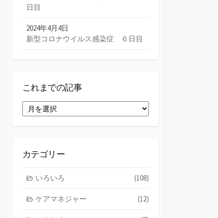
日目
2024年4月4日
新型コロナウイルス感染症 ６日目
これまでの記事
こ
れ
ま
で
の
カテゴリー
記
事
いろいろ
(108)
ケアマネジャー
(12)