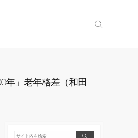
検
索
切
り
替
え
00年」老年格差（和田
検