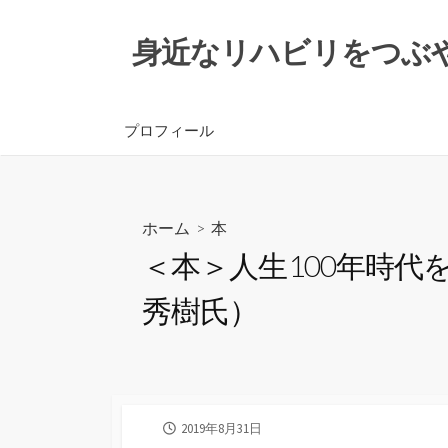
コ
ン
身近なリハビリをつぶ
テ
ン
ツ
プロフィール
へ
ス
キ
ッ
ホーム
>
本
プ
＜本＞人生100年時代
秀樹氏）
公
2019年8月31日
開