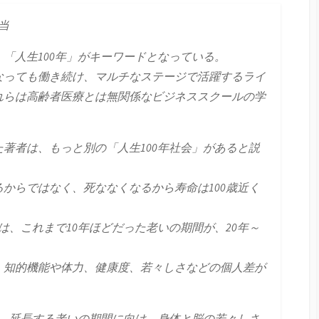
当
「人生100年」がキーワードとなっている。
なっても働き続け、マルチなステージで活躍するライ
れらは高齢者医療とは無関係なビジネススクールの学
著者は、もっと別の「人生100年社会」があると説
からではなく、死ななくなるから寿命は100歳近く
は、これまで10年ほどだった老いの期間が、20年～
、知的機能や体力、健康度、若々しさなどの個人差が
し、延長する老いの期間に向け、身体と脳の若々しさ