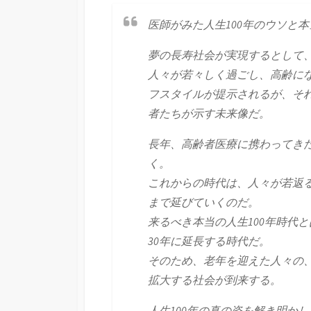
医師がみた人生100年のウソと本
夢の長寿社会が実現するとして、
人々が若々しく過ごし、高齢に
フスタイルが提示されるが、そ
者たちが示す未来像だ。
長年、高齢者医療に携わってきた
く。
これからの時代は、人々が若返る
まで延びていくのだ。
来るべき本当の人生100年時代と
30年に延長する時代だ。
そのため、老年を迎えた人々の
拡大する社会が到来する。
人生100年の真の姿を解き明か