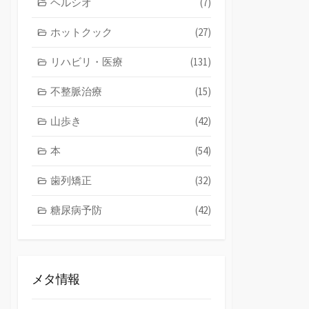
ヘルシオ
(7)
ホットクック
(27)
リハビリ・医療
(131)
不整脈治療
(15)
山歩き
(42)
本
(54)
歯列矯正
(32)
糖尿病予防
(42)
メタ情報