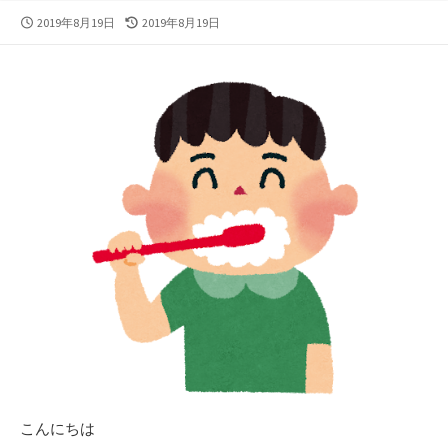
公
最
2019年8月19日
2019年8月19日
開
終
日
更
新
日
こんにちは