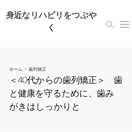
コ
ン
身近なリハビリをつぶや
テ
ン
く
検
メ
索
ニ
ツ
切
ュ
へ
り
ー
ス
替
キ
え
ッ
プ
ホーム
>
歯列矯正
＜40代からの歯列矯正＞ 歯
と健康を守るために、歯み
がきはしっかりと