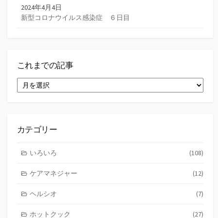
2024年4月4日
新型コロナウイルス感染症 ６日目
これまでの記事
こ
れ
ま
で
の
記
カテゴリー
事
いろいろ
(108)
ケアマネジャー
(12)
ヘルシオ
(7)
ホットクック
(27)