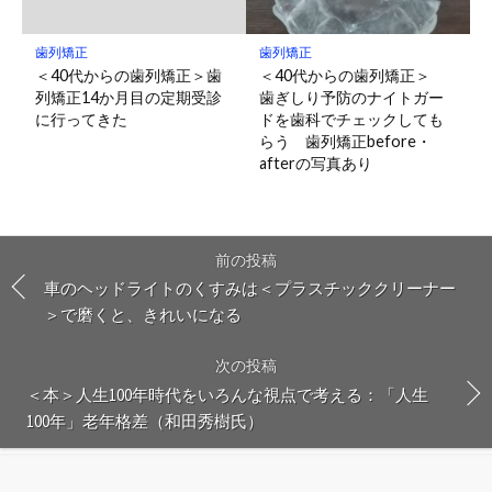
歯列矯正
歯列矯正
＜40代からの歯列矯正＞歯
＜40代からの歯列矯正＞
列矯正14か月目の定期受診
歯ぎしり予防のナイトガー
に行ってきた
ドを歯科でチェックしても
らう 歯列矯正before・
afterの写真あり
前の投稿
車のヘッドライトのくすみは＜プラスチッククリーナー
＞で磨くと、きれいになる
次の投稿
＜本＞人生100年時代をいろんな視点で考える：「人生
100年」老年格差（和田秀樹氏）