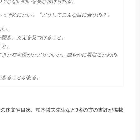
のできない問いを突き付けられる。
いっそ死にたい」「どうしてこんな目に合うの？」
ない。
を聴き、支えを見つけること。
こと。
てきた在宅医がたどりついた、穏やかに看取るための
できることがある。
の序文や目次、柏木哲夫先生など3名の方の書評が掲載