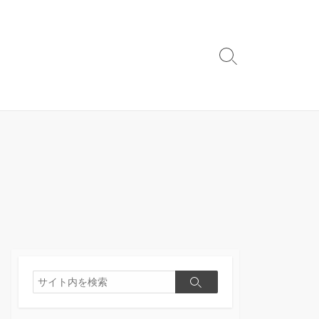
検
索
切
り
替
え
検
検
索
索