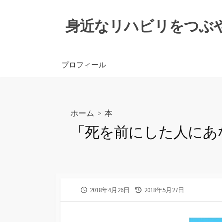
コ
ン
身近なリハビリをつぶ
テ
ン
ツ
プロフィール
へ
ス
キ
ッ
ホーム
>
本
プ
「死を前にした人にあ
公
最
2018年4月26日
2018年5月27日
開
終
日
更
新