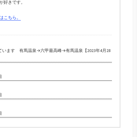
が好きです。
はこちら。
います 有馬温泉→六甲最高峰→有馬温泉【2023年4月28
目
目
目