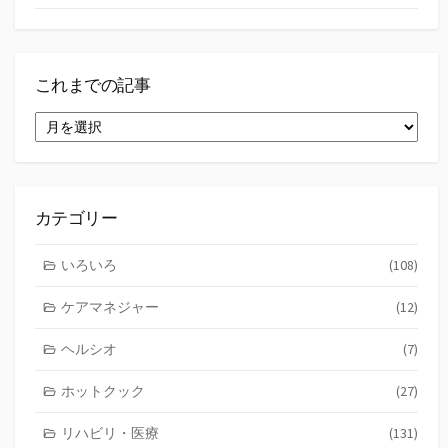
これまでの記事
こ
れ
ま
で
の
記
カテゴリー
事
いろいろ
(108)
ケアマネジャー
(12)
ヘルシオ
(7)
ホットクック
(27)
リハビリ・医療
(131)