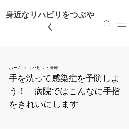
コ
ン
身近なリハビリをつぶや
テ
ン
く
検
メ
索
ニ
ツ
切
ュ
へ
り
ー
ス
替
キ
え
ッ
プ
ホーム
>
リハビリ・医療
手を洗って感染症を予防しよ
う！ 病院ではこんなに手指
をきれいにします