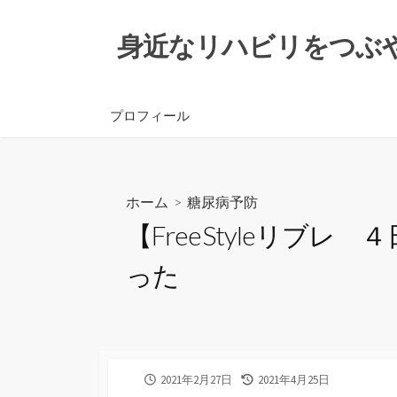
コ
ン
身近なリハビリをつぶ
テ
ン
ツ
プロフィール
へ
ス
キ
ッ
ホーム
>
糖尿病予防
プ
【FreeStyleリ
った
公
最
2021年2月27日
2021年4月25日
開
終