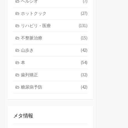
ヘルシオ
(7)
ホットクック
(27)
リハビリ・医療
(131)
不整脈治療
(15)
山歩き
(42)
本
(54)
歯列矯正
(32)
糖尿病予防
(42)
メタ情報