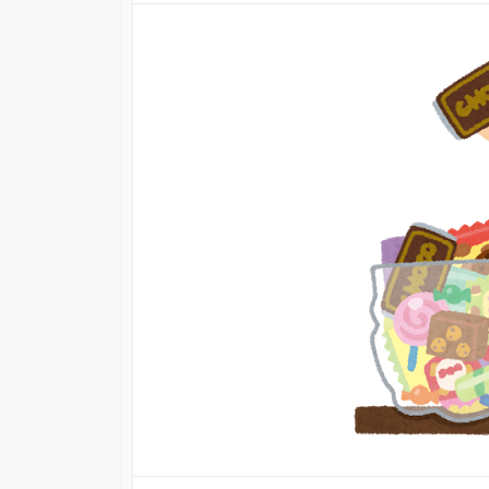
日
更
新
日