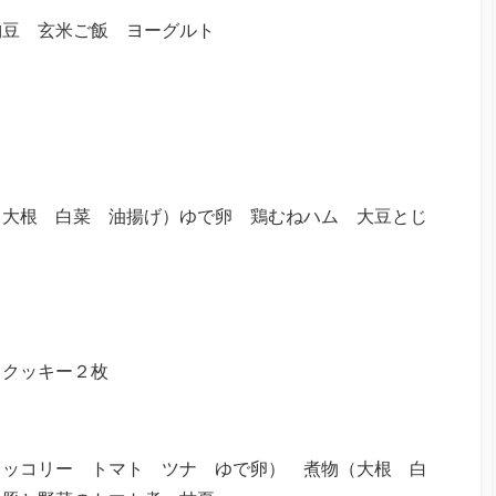
 納豆 玄米ご飯 ヨーグルト
物（大根 白菜 油揚げ）ゆで卵 鶏むねハム 大豆とじ
 クッキー２枚
ブロッコリー トマト ツナ ゆで卵） 煮物（大根 白