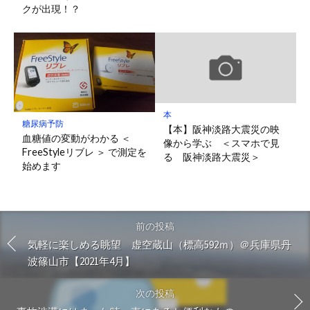
クが出現！？
本
糖尿病予防
【本】阪神淡路大震災の映
血糖値の変動がわかる ＜
像から学ぶ ＜スマホで見
FreeStyleリブレ ＞ で測定を
る 阪神淡路大震災＞
始めます
前の投稿
気軽に楽しめる眺望 虚空蔵山（標高592ｍ）＠兵庫県丹
波篠山市【2021年4月】
次の投稿