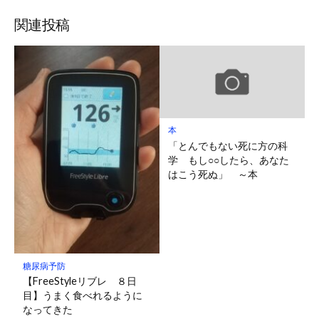
関連投稿
本
「とんでもない死に方の科
学 もし○○したら、あなた
はこう死ぬ」 ～本
糖尿病予防
【FreeStyleリブレ ８日
目】うまく食べれるように
なってきた