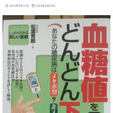
公
最
2021年4月17日
2021年4月25日
開
終
日
更
新
日