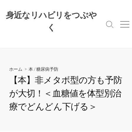
コ
ン
身近なリハビリをつぶや
テ
ン
く
検
メ
索
ニ
ツ
切
ュ
へ
り
ー
ス
替
キ
え
ッ
プ
ホーム
>
本
/
糖尿病予防
【本】非メタボ型の方も予防
が大切！＜血糖値を体型別治
療でどんどん下げる＞