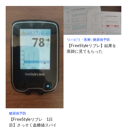
リハビリ・医療
/
糖尿病予防
【FreeStyleリブレ】結果を
医師に見てもらった
糖尿病予防
【FreeStyleリブレ 1日
目】さっそく血糖値スパイ