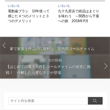
いろいろ
いろいろ
電動歯ブラシ 10年使って
九十九里浜で絶品はまぐり
感じた４つのメリットと３
を味わう ～関西から千葉
つのデメリット
への旅 2018年9月
前の投稿
家で家族を呼ぶのに便利な 室内用コールチャイム
次の投稿
【はじめての電子工作】コールチャイムの改造に挑
戦！ 分解したら変なネジが登場
検
検
索
索