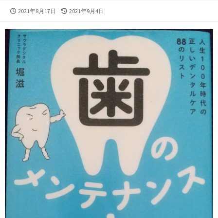
公
最
2021年8月17日
2021年9月4日
開
終
日
更
新
日