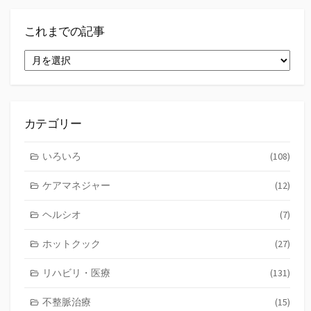
これまでの記事
こ
れ
ま
で
の
記
カテゴリー
事
いろいろ
(108)
ケアマネジャー
(12)
ヘルシオ
(7)
ホットクック
(27)
リハビリ・医療
(131)
不整脈治療
(15)