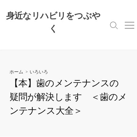
コ
ン
身近なリハビリをつぶや
テ
ン
く
検
メ
索
ニ
ツ
切
ュ
へ
り
ー
ス
替
キ
え
ッ
プ
ホーム
>
いろいろ
【本】歯のメンテナンスの
疑問が解決します ＜歯のメ
ンテナンス大全＞