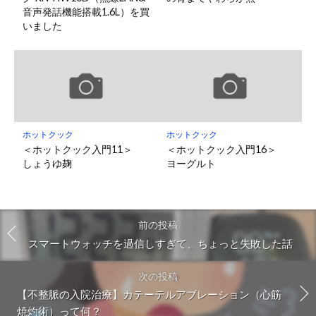
音声発話機能搭載1.6L）を買
いました
ホットクック
ホットクック
＜ホットクック入門11＞
＜ホットクック入門16＞
しょうゆ麹
ヨーグルト
前の投稿
スマートウォッチを過信しすぎて、ちょっと失敗した話
次の投稿
【不整脈の入院治療】カテーテルアブレーション（心筋
焼灼術）って何？