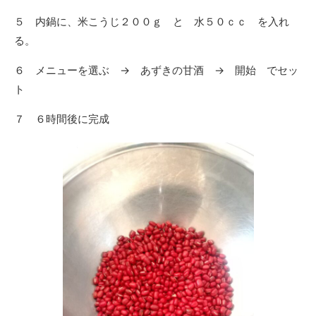
５ 内鍋に、米こうじ２００ｇ と 水５０ｃｃ を入れ
る。
６ メニューを選ぶ → あずきの甘酒 → 開始 でセッ
ト
７ ６時間後に完成