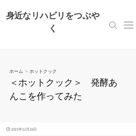
コ
ン
身近なリハビリをつぶや
テ
ン
く
検
メ
索
ニ
ツ
切
ュ
へ
り
ー
ス
替
キ
え
ッ
プ
ホーム
>
ホットクック
＜ホットクック＞ 発酵あ
んこを作ってみた
公
2021年12月26日
開