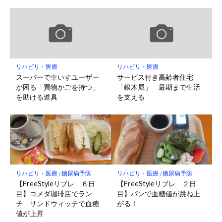
リハビリ・医療
リハビリ・医療
スーパーで車いすユーザー
サービス付き高齢者住宅
が困る「買物かごを持つ」
「銀木犀」 最期まで生活
を助ける道具
を支える
リハビリ・医療
/
糖尿病予防
リハビリ・医療
/
糖尿病予防
【FreeStyleリブレ ６日
【FreeStyleリブレ ２日
目】コメダ珈琲店でラン
目】パンで血糖値が跳ね上
チ サンドウィッチで血糖
がる！
値が上昇