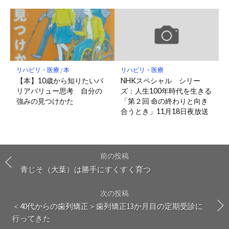
リハビリ・医療
/
本
リハビリ・医療
【本】10歳から知りたいバ
NHKスペシャル シリー
リアバリュー思考 自分の
ズ：人生100年時代を生きる
強みの見つけかた
「第２回 命の終わりと向き
合うとき」11月18日夜放送
前の投稿
青じそ（大葉）は勝手にすくすく育つ
次の投稿
＜40代からの歯列矯正＞歯列矯正13か月目の定期受診に
行ってきた