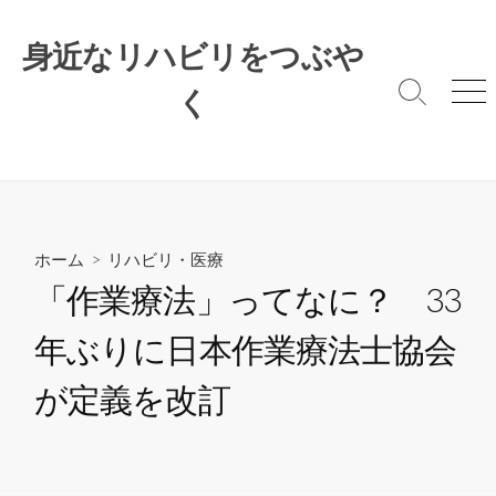
コ
ン
身近なリハビリをつぶや
テ
ン
く
検
メ
索
ニ
ツ
切
ュ
へ
り
ー
ス
替
キ
え
ッ
プ
ホーム
>
リハビリ・医療
「作業療法」ってなに？ 33
年ぶりに日本作業療法士協会
が定義を改訂