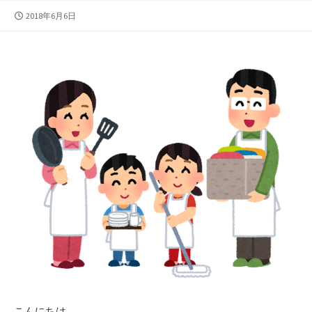
公
2018年6月6日
開
日
こんにちは