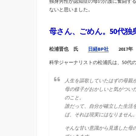
独身男性が認知症の母の介護に奮闘す
ないと思いました。
母さん、ごめん。50代独
松浦晋也 氏
日経BP社
2017年
科学ジャーナリストの松浦氏は、50代
人生を謳歌していたはずの母親
母の様子がおかしいと気がつい
のこと。
誰だって、自分が確立した生活
ば、それは現実にはなりません
そんな甘い意識から見逃した母