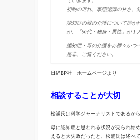
ていきます。
初動の遅れ、事態認識の甘さ、
認知症の親の介護について描か
が、「50代・独身・男性」が１
認知症・母の介護を赤裸々かつ
是非、ご覧ください。
日経BP社 ホームページより
相談することが大切
松浦氏は科学ジャーナリストであるか
母に認知症と思われる状況が見られ始
えると大失敗だったと、松浦氏は述べ