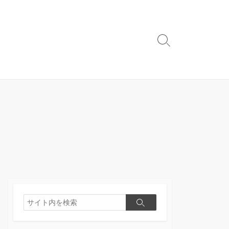
検
索
切
り
替
え
検
検
索
索