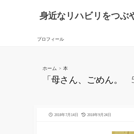
コ
ン
身近なリハビリをつぶ
テ
ン
ツ
プロフィール
へ
ス
キ
ッ
ホーム
>
本
プ
「母さん、ごめん。 
公
最
2018年7月14日
2018年9月24日
開
終
日
更
新