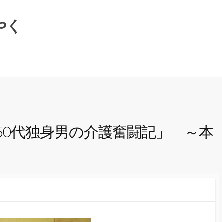
やく
50代独身男の介護奮闘記」 ～本