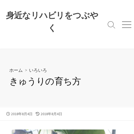
コ
ン
身近なリハビリをつぶや
テ
ン
く
検
メ
索
ニ
ツ
切
ュ
へ
り
ー
ス
替
キ
え
ッ
プ
ホーム
>
いろいろ
きゅうりの育ち方
公
最
2018年8月4日
2018年8月4日
開
終
日
更
新