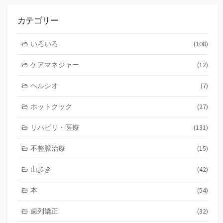
の
記
カテゴリー
事
いろいろ
(108)
ケアマネジャー
(12)
ヘルシオ
(7)
ホットクック
(27)
リハビリ・医療
(131)
不整脈治療
(15)
山歩き
(42)
本
(54)
歯列矯正
(32)