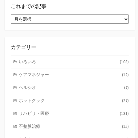
これまでの記事
こ
れ
ま
で
の
記
カテゴリー
事
いろいろ
(108)
ケアマネジャー
(12)
ヘルシオ
(7)
ホットクック
(27)
リハビリ・医療
(131)
不整脈治療
(15)