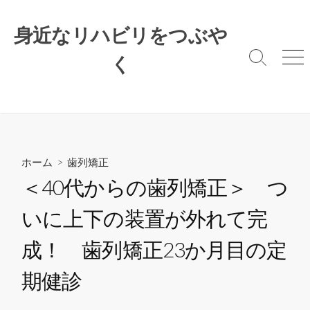
コ
ン
身近なリハビリをつぶや
テ
ン
く
検
メ
索
ニ
ツ
切
ュ
へ
り
ー
ス
替
キ
え
ッ
プ
ホーム
>
歯列矯正
＜40代からの歯列矯正＞ つ
いに上下の装置が外れて完
成！ 歯列矯正23か月目の定
期健診