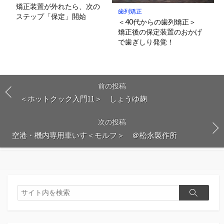
矯正装置が外れたら、次の
歯列矯正
ステップ「保定」開始
＜40代からの歯列矯正＞
矯正後の保定装置のおかげ
で歯ぎしり発覚！
前の投稿
＜ホットクック入門11＞ しょうゆ麹
次の投稿
空港・機内専用車いす＜モルフ＞ ＠松永製作所
検
検
索
索