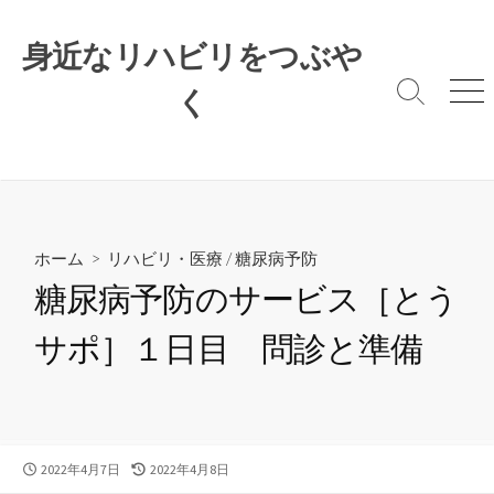
コ
ン
身近なリハビリをつぶや
テ
ン
く
検
メ
索
ニ
ツ
切
ュ
へ
り
ー
ス
替
キ
え
ッ
プ
ホーム
>
リハビリ・医療
/
糖尿病予防
糖尿病予防のサービス［とう
サポ］１日目 問診と準備
公
最
2022年4月7日
2022年4月8日
開
終