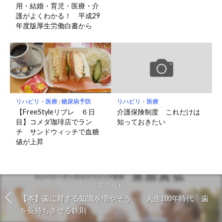
用・結婚・育児・医療・介
護がよくわかる！ 平成29
年度版厚生労働白書から
リハビリ・医療
/
糖尿病予防
リハビリ・医療
【FreeStyleリブレ ６日
介護保険制度 これだけは
目】コメダ珈琲店でラン
知っておきたい
チ サンドウィッチで血糖
値が上昇
前の投稿
【本】歯に対する知識を増やそう 人生100年時代 歯
を長持ちさせる鉄則