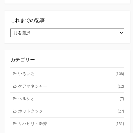
これまでの記事
こ
れ
ま
で
の
記
カテゴリー
事
いろいろ
(108)
ケアマネジャー
(12)
ヘルシオ
(7)
ホットクック
(27)
リハビリ・医療
(131)