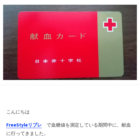
日
更
新
日
こんにちは
FreeStyleリブレ
で血糖値を測定している期間中に、献血
に行ってきました。