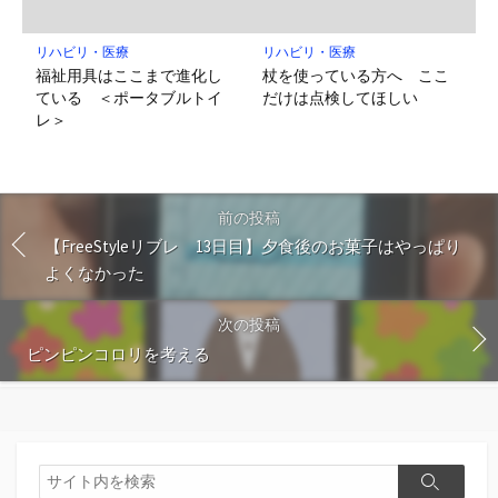
リハビリ・医療
リハビリ・医療
福祉用具はここまで進化し
杖を使っている方へ ここ
ている ＜ポータブルトイ
だけは点検してほしい
レ＞
前の投稿
【FreeStyleリブレ 13日目】夕食後のお菓子はやっぱり
よくなかった
次の投稿
ピンピンコロリを考える
検
検
索