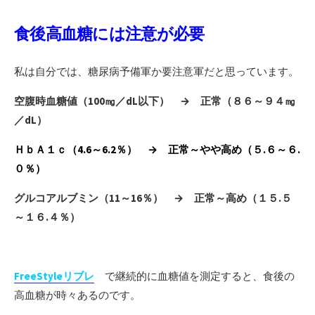
食後高血糖には注意が必要
私は自分では、糖尿病予備軍か要注意軍だと思っています。
空腹時血糖値（100㎎／dL以下） → 正常（８６～９４㎎
／dL）
ＨｂＡ１ｃ（4.6～6.2％） → 正常～やや高め（５.６～６.
０％）
グルコアルブミン（11～16％） → 正常～高め（１５.５
～１６.４％）
FreeStyleリブレ
で継続的に血糖値を測定すると、食後の
高血糖が時々あるのです。