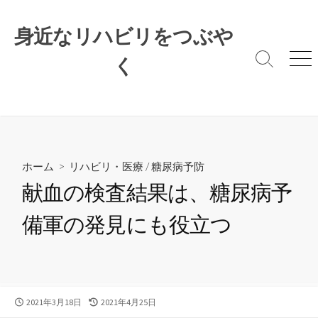
コ
ン
身近なリハビリをつぶや
テ
ン
く
検
メ
索
ニ
ツ
切
ュ
へ
り
ー
ス
替
キ
え
ッ
プ
ホーム
>
リハビリ・医療
/
糖尿病予防
献血の検査結果は、糖尿病予
備軍の発見にも役立つ
公
最
2021年3月18日
2021年4月25日
開
終