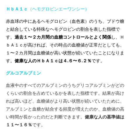
ＨｂＡ１ｃ
（ヘモグロビンエーワンシー）
赤血球の中にあるヘモグロビン（血色素）のうち、ブドウ糖
と結合している特殊なヘモグロビンの割合を表した指標で
す。
過去１〜２カ月間の血糖コントロールとよく関係
し、Ｈ
ｂＡ１ｃが高ければ、その時点の血糖値が正常だとしても、
１〜２カ月間は血糖値が高い状態が続いていたことになりま
す。
健康な人のＨｂＡ１ｃは４.６〜６.２％
です。
グルコアルブミン
血液中のすべてのアルブミンのうちグリコアルブミンがどの
くらいの割合を占めているかを表した指標です。結果が高け
れば高いほど、血糖値がより高い状態が続いていたために、
アルブミンと血糖が結合する頻度が増えたのか、血糖値の高
い時間が長かったのだと判断できます。
健康な人の基準値は
１１〜１６％
です。