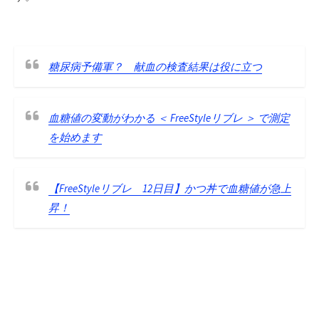
糖尿病予備軍？ 献血の検査結果は役に立つ
血糖値の変動がわかる ＜ FreeStyleリブレ ＞ で測定
を始めます
【FreeStyleリブレ 12日目】かつ丼で血糖値が急上
昇！