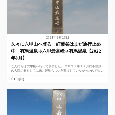
2022年3月13日
久々に六甲山へ登る 紅葉谷はまだ通行止め
中 有馬温泉→六甲最高峰→有馬温泉【2022
年3月】
こんにちは 六甲山へ行ってきました。 ２０２１年１２月に不整脈
の入院治療をして以来、運動らしい運動はしていなかったので心...
カ
山歩き
テ
ゴ
リ
ー