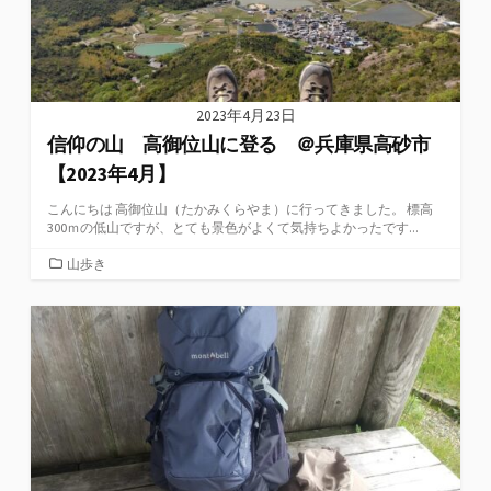
2023年4月23日
信仰の山 高御位山に登る ＠兵庫県高砂市
【2023年4月】
こんにちは 高御位山（たかみくらやま）に行ってきました。 標高
300ｍの低山ですが、とても景色がよくて気持ちよかったです...
カ
山歩き
テ
ゴ
リ
ー