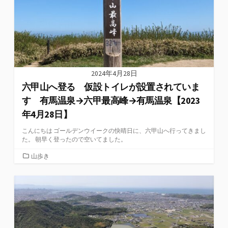
2024年4月28日
六甲山へ登る 仮設トイレが設置されていま
す 有馬温泉→六甲最高峰→有馬温泉【2023
年4月28日】
こんにちは ゴールデンウイークの快晴日に、六甲山へ行ってきまし
た。 朝早く登ったので空いてました。
カ
山歩き
テ
ゴ
リ
ー