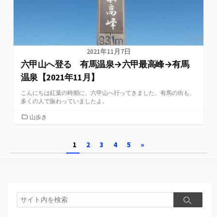
2021年11月7日
六甲山へ登る 有馬温泉→六甲最高峰→有馬
温泉【2021年11月】
こんにちは紅葉の時期に、六甲山へ行ってきました。有馬の街も、
多くの人で賑わっていましたよ。
カ
山歩き
テ
ゴ
投
1
2
3
4
5
»
リ
ー
稿
の
ペ
検
検
索
ー
索