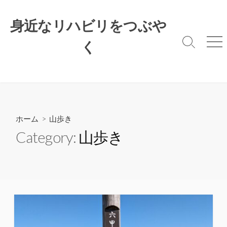
コ
ン
身近なリハビリをつぶや
テ
ン
く
検
メ
索
ニ
ツ
切
ュ
へ
り
ー
ス
替
キ
え
ッ
プ
ホーム
> 山歩き
Category:
山歩き