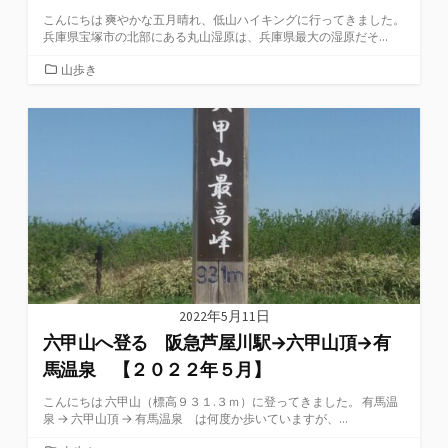
こんにちは 爽やかな五月晴れ、低山ハイキングに行ってきました。
兵庫県宝塚市の北部にある丸山湿原は、兵庫県最大の湿原だそ...
カ
山歩き
テ
ゴ
リ
ー
2022年5月11日
六甲山へ登る 阪急芦屋川駅→六甲山頂→有
馬温泉 【２０２２年５月】
こんにちは 六甲山（標高９３１.３ｍ）に登ってきました。 有馬温
泉 → 六甲山頂 → 有馬温泉 は何度か歩いていますが、...