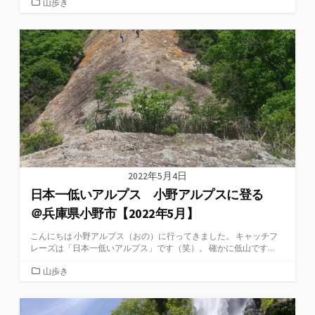
カ
山歩き
テ
ゴ
リ
ー
2022年5月4日
日本一低いアルプス 小野アルプスに登る
＠兵庫県小野市【2022年5月】
こんにちは 小野アルプス（おの）に行ってきました。 キャッチフ
レーズは「日本一低いアルプス」です（笑）。 確かに低山です...
カ
山歩き
テ
ゴ
リ