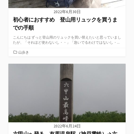
2022年6月30日
初心者におすすめ 登山用リュックを買うま
での手順
こんにちは ずっと登山用のリュックを買い替えたいと思っていまし
たが、「それほど使わないし・・」「急いでるわけではないし・...
カ
山歩き
テ
ゴ
リ
ー
2022年6月24日
六甲山へ登る 有馬温泉駅（神戸電鉄）→六