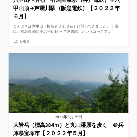
甲山頂→芦屋川駅（阪急電鉄）【２０２２年
６月】
こんにちは 六甲山（標高９３１.３ｍ）に登ってきました。 今回
は、有馬温泉駅 → 六甲山頂 → 芦屋川駅 というコースで...
カ
山歩き
テ
ゴ
リ
ー
2022年5月25日
大岩岳（標高384ｍ）と丸山湿原を歩く ＠兵
庫県宝塚市【２０２２年５月】