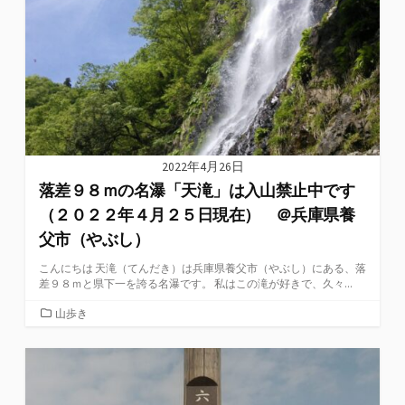
ー
2022年4月26日
落差９８ｍの名瀑「天滝」は入山禁止中です
（２０２２年４月２５日現在） ＠兵庫県養
父市（やぶし）
こんにちは 天滝（てんだき）は兵庫県養父市（やぶし）にある、落
差９８ｍと県下一を誇る名瀑です。 私はこの滝が好きで、久々...
カ
山歩き
テ
ゴ
リ
ー